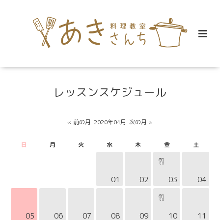
レッスンスケジュール
« 前の月
2020年04月
次の月 »
日
月
火
水
木
金
土
01
02
03
04
05
06
07
08
09
10
11