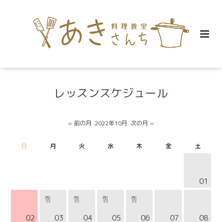
レッスンスケジュール
« 前の月
2022年10月
次の月 »
日
月
火
水
木
金
土
01
02
03
04
05
06
07
08