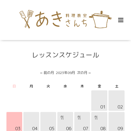
レッスンスケジュール
« 前の月
2023年09月
次の月 »
日
月
火
水
木
金
土
01
02
03
04
05
06
07
08
09