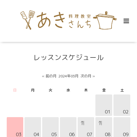
レッスンスケジュール
« 前の月
2024年03月
次の月 »
日
月
火
水
木
金
土
01
02
03
04
05
06
07
08
09