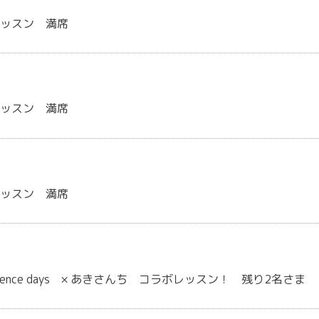
レッスン 満席
レッスン 満席
レッスン 満席
essence days × あきさんち コラボレッスン！ 残り2名さま