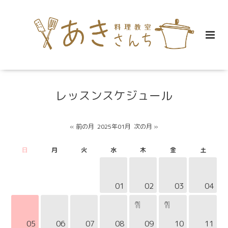
レッスンスケジュール
« 前の月
2025年01月
次の月 »
日
月
火
水
木
金
土
01
02
03
04
05
06
07
08
09
10
11