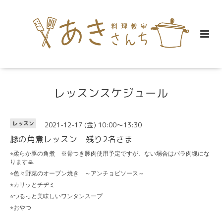
レッスンスケジュール
2021-12-17 (金) 10:00～13:30
レッスン
豚の角煮レッスン 残り2名さま
⭐︎
柔らか豚の角煮 ※骨つき豚肉使用予定ですが、ない場合はバラ肉塊にな
ります
🙏
⭐︎
色々野菜のオーブン焼き ～アンチョビソース～
⭐︎
カリッとチヂミ
⭐︎
つるっと美味しいワンタンスープ
⭐︎
おやつ