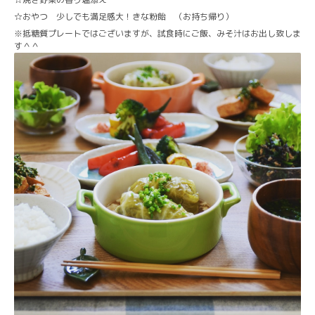
☆おやつ 少しでも満足感大！きな粉飴 （お持ち帰り）
抵糖質プレートではございますが、試食時にご飯、みそ汁はお出し致しま
※
す＾＾