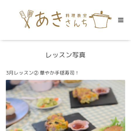
レッスン写真
3月レッスン② 華やか手毬寿司！