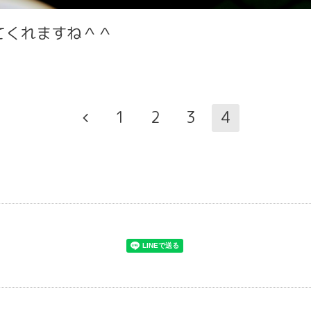
てくれますね＾＾
1
2
3
4