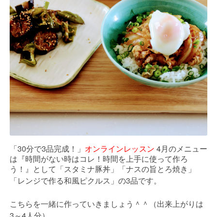
「30分で3品完成！」
オンラインレッスン
4
月のメニュー
は
『時間がない時はコレ！時間を上手に使って作ろ
う！』として「スタミナ豚丼」「ナスの旨とろ焼き」
3
「レンジで作る和風ピクルス」の
品です。
こちらを一緒に作っていきましょう＾＾（出来上がりは
3
4
～
人分）