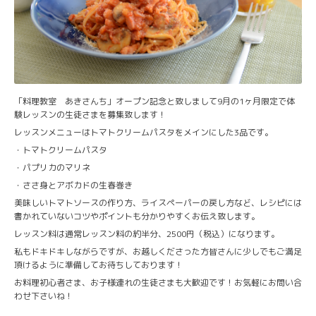
「料理教室 あきさんち」オープン記念と致しまして9月の1ヶ月限定で体
験レッスンの生徒さまを募集致します！
レッスンメニューはトマトクリームパスタをメインにした3品です。
・トマトクリームパスタ
・パプリカのマリネ
・ささ身とアボカドの生春巻き
美味しいトマトソースの作り方、ライスペーパーの戻し方など、レシピには
書かれていないコツやポイントも分かりやすくお伝え致します。
レッスン料は通常レッスン料の約半分、2500円（税込）になります。
私もドキドキしながらですが、お越しくださった方皆さんに少しでもご満足
頂けるように準備してお待ちしております！
お料理初心者さま、お子様連れの生徒さまも大歓迎です！お気軽にお問い合
わせ下さいね！