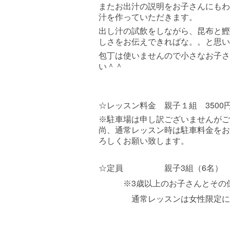
またお出汁の説明をお子さんにもわ
汁を作っていただきます。
出し汁の試飲をしながら、昆布と鰹
しさをお伝えできればな。。と思い
包丁は使いませんので小さなお子さ
い＾＾
3500
☆レッスン料金 親子１組
※
駐車場は申し訳ございませんがご
尚、通常レッスン時は駐車料金をお
ろしくお願い致します。
3
6
☆定員 親子
組（
名）
3
※
歳以上のお子さんとその
通常レッスンは女性限定になり