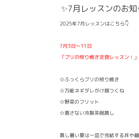
✨7月レッスンのお知
2025年7月レッスンはこちら👇
7月3日〜11日
「ブリの照り焼き定食レッスン！」
☆ふっくらブリの照り焼き
☆万能ネギダレがけ豚つくね
☆野菜のフリット
☆蒸さない冷製茶碗蒸し
蒸し暑い夏は一皿で完結する丼や麺